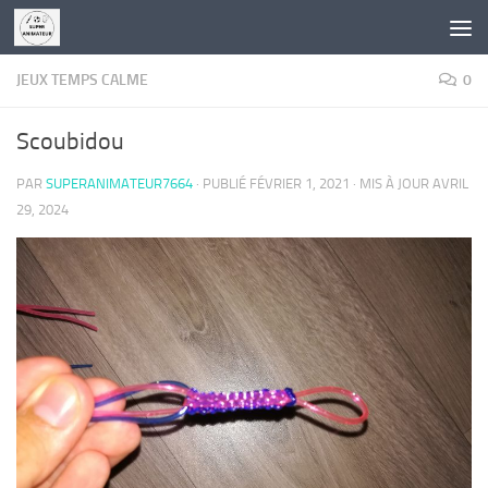
Skip to content
JEUX TEMPS CALME
0
Scoubidou
PAR
SUPERANIMATEUR7664
· PUBLIÉ
FÉVRIER 1, 2021
· MIS À JOUR
AVRIL
29, 2024