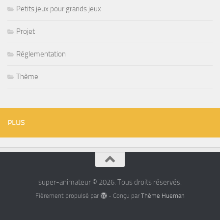
Petits jeux pour grands jeux
Projet
Réglementation
Thème
PLUS
super-animateur © 2026. Tous droits réservés.
Fièrement propulsé par
- Conçu par
Thème Hueman