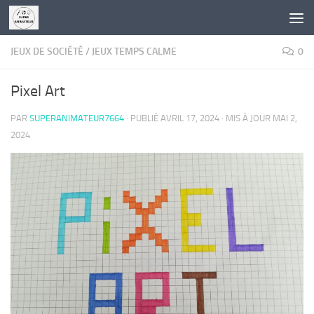
Skip to content
JEUX DE SOCIÉTÉ
/
JEUX TEMPS CALME
0
Pixel Art
PAR
SUPERANIMATEUR7664
· PUBLIÉ
AVRIL 17, 2024
· MIS À JOUR
MAI 2,
2024