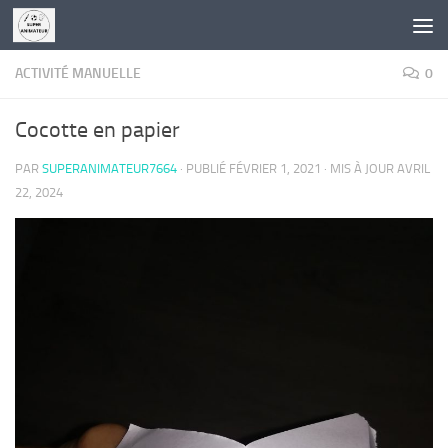
Skip to content
ACTIVITÉ MANUELLE
0
Cocotte en papier
PAR
SUPERANIMATEUR7664
· PUBLIÉ
FÉVRIER 1, 2021
· MIS À JOUR
AVRIL
22, 2024