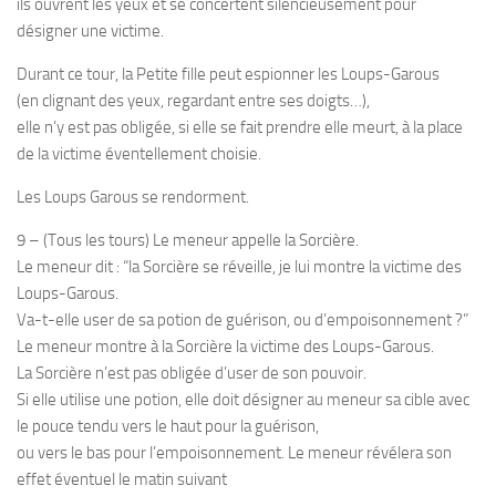
ils ouvrent les yeux et se concertent silencieusement pour
désigner une victime.
Durant ce tour, la Petite fille peut espionner les Loups-Garous
(en clignant des yeux, regardant entre ses doigts…),
elle n’y est pas obligée, si elle se fait prendre elle meurt, à la place
de la victime éventellement choisie.
Les Loups Garous se rendorment.
9 – (Tous les tours) Le meneur appelle la Sorcière.
Le meneur dit : “la Sorcière se réveille, je lui montre la victime des
Loups-Garous.
Va-t-elle user de sa potion de guérison, ou d’empoisonnement ?”
Le meneur montre à la Sorcière la victime des Loups-Garous.
La Sorcière n’est pas obligée d’user de son pouvoir.
Si elle utilise une potion, elle doit désigner au meneur sa cible avec
le pouce tendu vers le haut pour la guérison,
ou vers le bas pour l’empoisonnement. Le meneur révélera son
effet éventuel le matin suivant