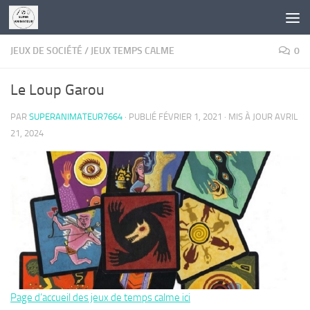
Skip to content
JEUX DE SOCIÉTÉ
/
JEUX TEMPS CALME
0
Le Loup Garou
PAR
SUPERANIMATEUR7664
· PUBLIÉ
FÉVRIER 1, 2021
· MIS À JOUR
AVRIL
21, 2024
Page d’accueil des jeux de temps calme ici