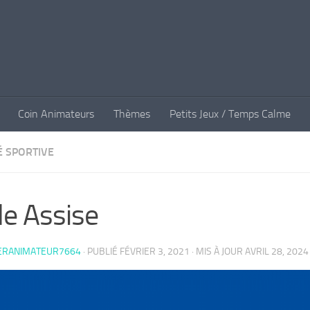
Coin Animateurs
Thèmes
Petits Jeux / Temps Calme
É SPORTIVE
le Assise
ERANIMATEUR7664
· PUBLIÉ
FÉVRIER 3, 2021
· MIS À JOUR
AVRIL 28, 2024