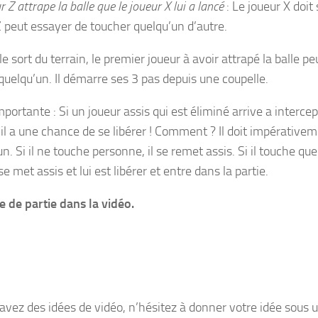
r Z attrape la balle que le joueur X lui a lancé
: Le joueur X doit 
Z peut essayer de toucher quelqu’un d’autre.
lle sort du terrain, le premier joueur à avoir attrapé la balle p
quelqu’un. Il démarre ses 3 pas depuis une coupelle.
portante : Si un joueur assis qui est éliminé arrive a intercep
 il a une chance de se libérer ! Comment ? Il doit impérative
n. Si il ne touche personne, il se remet assis. Si il touche que
e met assis et lui est libérer et entre dans la partie.
 de partie dans la vidéo.
 avez des idées de vidéo, n’hésitez à donner votre idée sous u