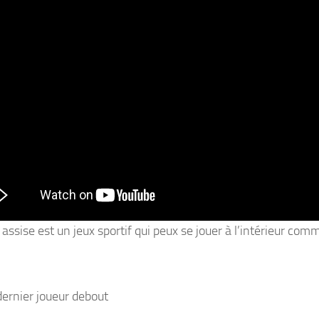
 assise est un jeux sportif qui peux se jouer à l’intérieur comm
dernier joueur debout