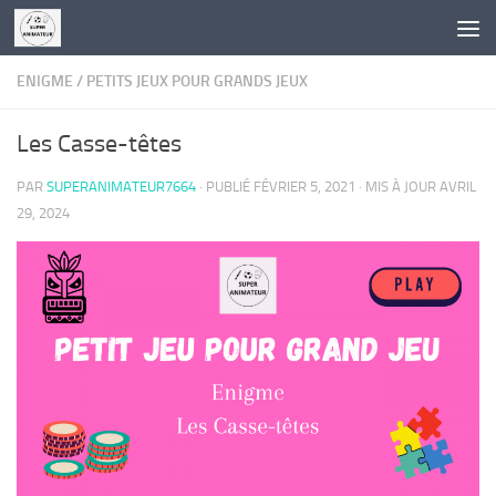
Skip to content
ENIGME
/
PETITS JEUX POUR GRANDS JEUX
Les Casse-têtes
PAR
SUPERANIMATEUR7664
· PUBLIÉ
FÉVRIER 5, 2021
· MIS À JOUR
AVRIL
29, 2024