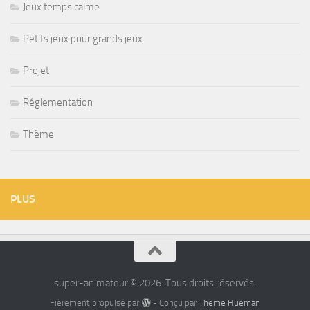
Jeux temps calme
Petits jeux pour grands jeux
Projet
Réglementation
Thème
PLUS
super-animateur © 2026. Tous droits réservés.
Fièrement propulsé par
- Conçu par
Thème Hueman