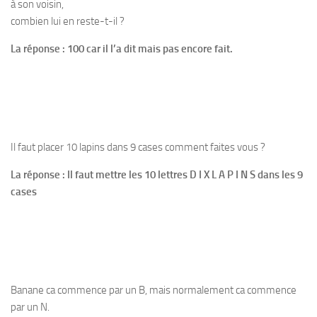
à son voisin,
combien lui en reste-t-il ?
La réponse : 100 car il l’a dit mais pas encore fait.
Il faut placer 10 lapins dans 9 cases comment faites vous ?
La réponse : Il faut mettre les 10 lettres D I X L A P I N S dans les 9
cases
Banane ca commence par un B, mais normalement ca commence
par un N.