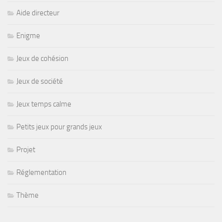
Aide directeur
Enigme
Jeux de cohésion
Jeux de société
Jeux temps calme
Petits jeux pour grands jeux
Projet
Réglementation
Thème