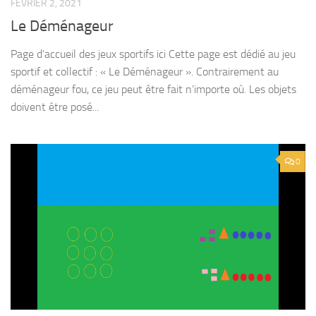
FÉVRIER 2, 2021
Le Déménageur
Page d’accueil des jeux sportifs ici Cette page est dédié au jeu
sportif et collectif : « Le Déménageur ». Contrairement au
déménageur fou, ce jeu peut être fait n’importe où. Les objets
doivent être posé...
0