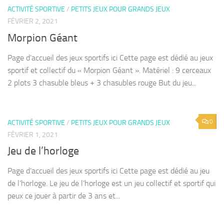
ACTIVITÉ SPORTIVE
/
PETITS JEUX POUR GRANDS JEUX
FÉVRIER 2, 2021
Morpion Géant
Page d’accueil des jeux sportifs ici Cette page est dédié au jeux
sportif et collectif du « Morpion Géant ». Matériel : 9 cerceaux
2 plots 3 chasuble bleus + 3 chasubles rouge But du jeu...
0
ACTIVITÉ SPORTIVE
/
PETITS JEUX POUR GRANDS JEUX
FÉVRIER 1, 2021
Jeu de l’horloge
Page d’accueil des jeux sportifs ici Cette page est dédié au jeu
de l’horloge. Le jeu de l’horloge est un jeu collectif et sportif qui
peux ce jouer à partir de 3 ans et...