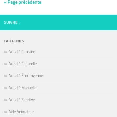
« Page précédente
SUIVRE :
CATÉGORIES
Activité Culinaire
Activité Culturelle
Activité Écocitoyenne
Activité Manuelle
Activité Sportive
Aide Animateur