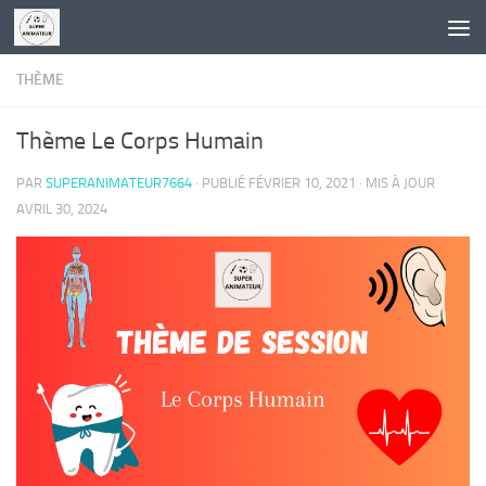
Skip to content
THÈME
Thème Le Corps Humain
PAR
SUPERANIMATEUR7664
· PUBLIÉ
FÉVRIER 10, 2021
· MIS À JOUR
AVRIL 30, 2024