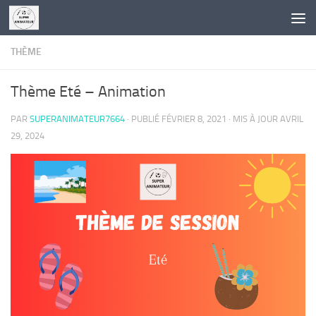
Skip to content
THÈME
Thème Eté – Animation
PAR
SUPERANIMATEUR7664
· PUBLIÉ
FÉVRIER 8, 2021
· MIS À JOUR
AVRIL
29, 2024